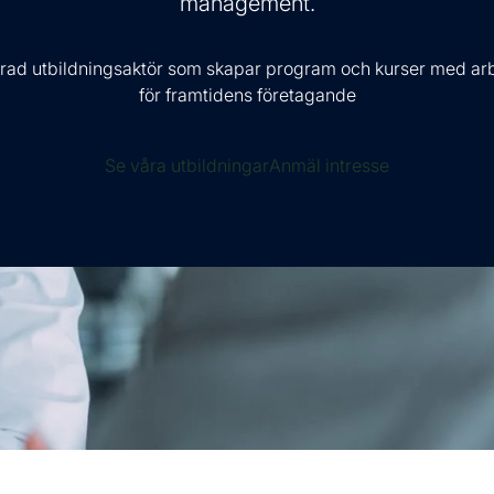
management.
rad utbildningsaktör som skapar program och kurser med arb
för framtidens företagande
Se våra utbildningar
Anmäl intresse