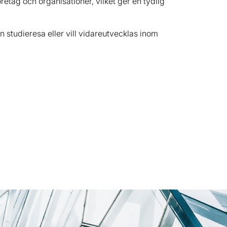
retag och organisationer, vilket ger en tydlig
 studieresa eller vill vidareutvecklas inom