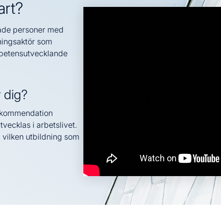
art?
ktade personer med
dningsaktör som
mpetensutvecklande
r dig?
rekommendation
tvecklas i arbetslivet.
 vilken utbildning som