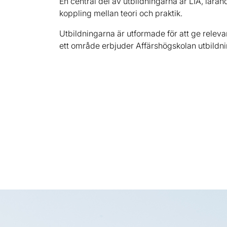
En central del av utbildningarna är LIA, läran
koppling mellan teori och praktik.
Utbildningarna är utformade för att ge releva
ett område erbjuder Affärshögskolan utbildnin