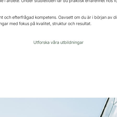
de i arbete. Under studietiden får du praktisk erfarenhet hos fö
nt och efterfrågad kompetens. Oavsett om du är i början av din
gar med fokus på kvalitet, struktur och resultat.
Utforska våra utbildningar