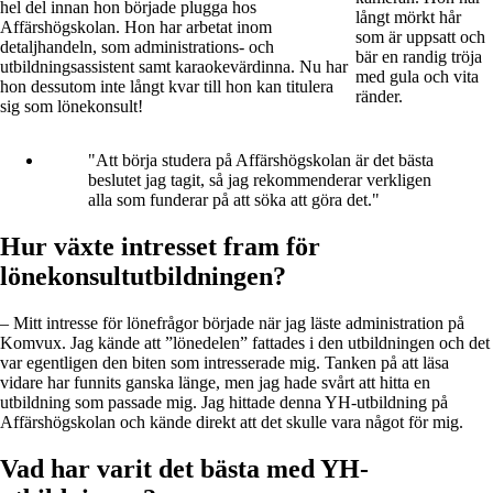
hel del innan hon började plugga hos
Affärshögskolan. Hon har arbetat inom
detaljhandeln, som administrations- och
utbildningsassistent samt karaokevärdinna. Nu har
hon dessutom inte långt kvar till hon kan titulera
sig som lönekonsult!
"Att börja studera på Affärshögskolan är det bästa
beslutet jag tagit, så jag rekommenderar verkligen
alla som funderar på att söka att göra det."
Hur växte intresset fram för
lönekonsultutbildningen?
– Mitt intresse för lönefrågor började när jag läste administration på
Komvux. Jag kände att ”lönedelen” fattades i den utbildningen och det
var egentligen den biten som intresserade mig. Tanken på att läsa
vidare har funnits ganska länge, men jag hade svårt att hitta en
utbildning som passade mig. Jag hittade denna YH-utbildning på
Affärshögskolan och kände direkt att det skulle vara något för mig.
Vad har varit det bästa med YH-