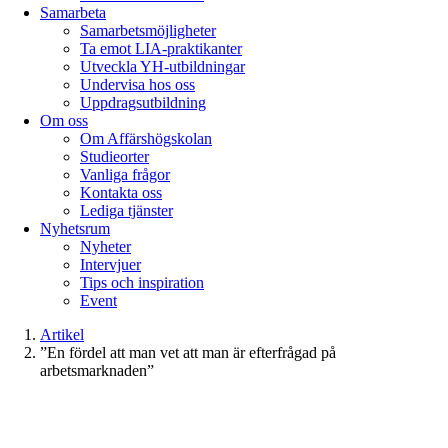
Samarbeta
Samarbetsmöjligheter
Ta emot LIA-praktikanter
Utveckla YH-utbildningar
Undervisa hos oss
Uppdragsutbildning
Om oss
Om Affärshögskolan
Studieorter
Vanliga frågor
Kontakta oss
Lediga tjänster
Nyhetsrum
Nyheter
Intervjuer
Tips och inspiration
Event
Artikel
”En fördel att man vet att man är efterfrågad på
arbetsmarknaden”