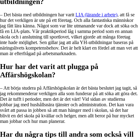
utbildningen?
– Det bästa med utbildningen har varit
LIA (lärande i arbete)
, att få se
hur det verkligen är ute på ett företag. Och alla fantastiska människor
jag fått lära känna. Något som var lite utmanande var dock att söka och
få en LIA-plats. Vår praktikperiod låg i samma period som en annan
skola och i anslutning till sportlovet, vilket gjorde att många företag
inte hade möjlighet. Sen gillar jag att alla YH-utbildningar baseras på
näringslivets kompetensbehov. Det är helt klart en fördel att man vet att
man är efterfrågad på arbetsmarknaden.
Hur har det varit att plugga på
Affärshögskolan?
– Att börja studera på Affärshögskolan är det bästa beslutet jag tagit, så
jag rekommenderar verkligen alla som funderar på att söka att göra det.
Det är tufft i perioder, men det är det värt! Vid sidan av studierna
jobbar jag med hushållsnära tjänster och administration. Det kan vara
svårt att passa in jobben så att man hänger med i skolan, så det har
blivit en del skola på kvällar och helger, men allt beror på hur mycket
man jobbar och hur man planerar.
Har du några tips till andra som också vill