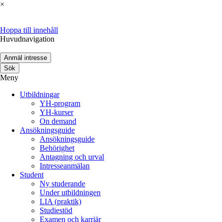
×
Hoppa till innehåll
Huvudnavigation
Anmäl intresse
Sök
Meny
Utbildningar
YH-program
YH-kurser
On demand
Ansökningsguide
Ansökningsguide
Behörighet
Antagning och urval
Intresseanmälan
Student
Ny studerande
Under utbildningen
LIA (praktik)
Studiestöd
Examen och karriär