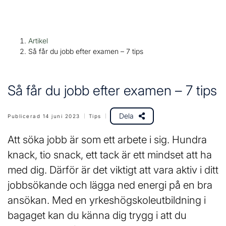
H
Huvudnavigation
Artikel
o
Så får du jobb efter examen – 7 tips
p
p
a
Så får du jobb efter examen – 7 tips
t
i
Dela
Publicerad 14 juni 2023
Tips
l
l
Att söka jobb är som ett arbete i sig. Hundra
i
knack, tio snack, ett tack är ett mindset att ha
n
med dig. Därför är det viktigt att vara aktiv i ditt
n
e
jobbsökande och lägga ned energi på en bra
h
ansökan. Med en yrkeshögskoleutbildning i
å
bagaget kan du känna dig trygg i att du
l