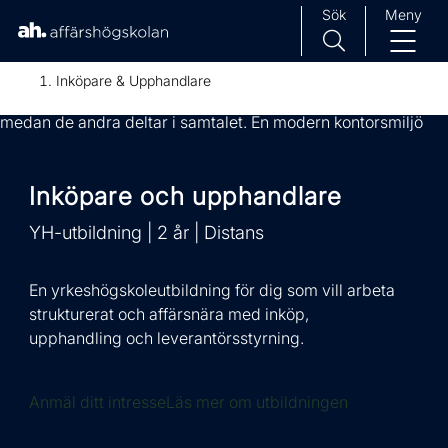
Sök
Meny
H
Huvudnavigation
Inköpare & Upphandlare
o
p
p
a
Inköpare och upphandlare
t
i
YH-utbildning | 2 år | Distans
l
l
i
En yrkeshögskoleutbildning för dig som vill arbeta
n
strukturerat och affärsnära med inköp,
n
upphandling och leverantörsstyrning.
e
h
Anmäl ditt intresse
Läs mer om utbildningen
å
l