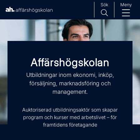
Sök
Meny
H
Huvudnavigation
o
p
p
a
Affärshögskolan
t
i
Utbildningar inom ekonomi, inköp,
l
försäljning, marknadsföring och
l
i
management.
n
n
Auktoriserad utbildningsaktör som skapar
e
program och kurser med arbetslivet – för
h
framtidens företagande
å
l