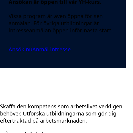
Ansökan är öppen till vår YH-kurs.
Vissa program är även öppna för sen
anmälan. För övriga utbildningar är
intresseanmälan öppen inför nästa start.
Ansök nu
Anmäl intresse
Skaffa den kompetens som arbetslivet verkligen
behöver. Utforska utbildningarna som gör dig
eftertraktad på arbetsmarknaden.