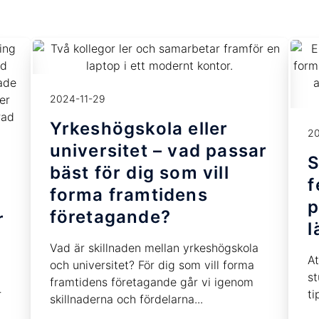
2024-11-29
Yrkeshögskola eller
20
universitet – vad passar
S
bäst för dig som vill
f
forma framtidens
p
företagande?
r
l
Vad är skillnaden mellan yrkeshögskola
At
och universitet? För dig som vill forma
st
framtidens företagande går vi igenom
r
ti
skillnaderna och fördelarna...