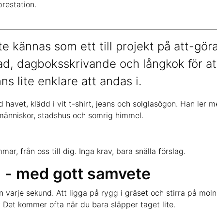
restation.
e kännas som ett till projekt på att-gör
ad, dagboksskrivande och långkok för at
s lite enklare att andas i.
ar, från oss till dig. Inga krav, bara snälla förslag.
g - med gott samvete
n varje sekund. Att ligga på rygg i gräset och stirra på moln
? Det kommer ofta när du bara släpper taget lite.