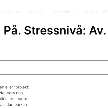
INGSGUIDE
STUDENT
SAMARBETA
OM OSS
N
På. Stressnivå: Av.
 eller ”projekt”.
 det vara nog.
änniskor, natur.
ra sidan parken.