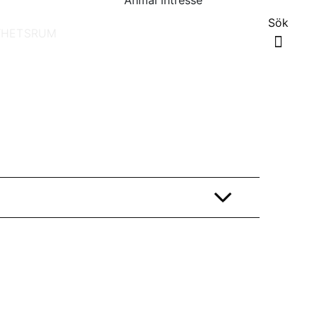
Anmäl intresse
Sök
YHETSRUM