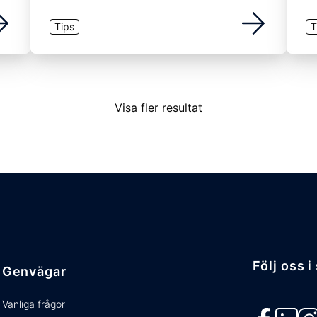
Tips
T
Visa fler resultat
Följ oss 
Genvägar
Vanliga frågor