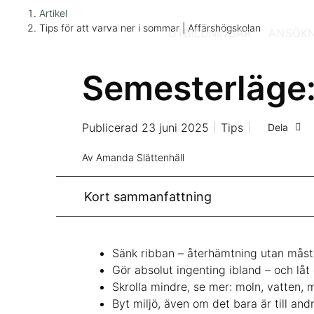
H
Huvudnavigation
Artikel
o
Tips för att varva ner i sommar | Affärshögskolan
UTBILDNINGAR
ANSÖKN
p
p
Semesterläge: 
a
t
i
l
Publicerad 23 juni 2025
Tips
Dela
l
Av Amanda Slättenhäll
i
n
n
Kort sammanfattning
e
h
å
Sänk ribban – återhämtning utan måsten
l
Gör absolut ingenting ibland – och låt
l
Skrolla mindre, se mer: moln, vatten, m
Byt miljö, även om det bara är till and