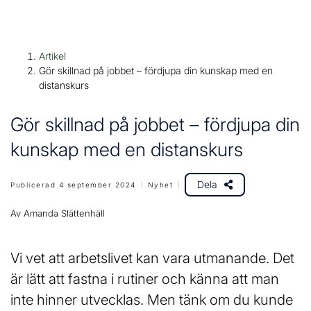
H
Huvudnavigation
Artikel
o
Gör skillnad på jobbet – fördjupa din kunskap med en
p
distanskurs
p
a
Gör skillnad på jobbet – fördjupa din
t
kunskap med en distanskurs
i
l
l
Dela
Publicerad 4 september 2024
Nyhet
i
Av Amanda Slättenhäll
n
n
e
Vi vet att arbetslivet kan vara utmanande. Det
h
är lätt att fastna i rutiner och känna att man
å
inte hinner utvecklas. Men tänk om du kunde
l