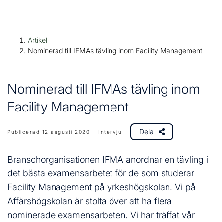
H
Huvudnavigation
Artikel
o
Nominerad till IFMAs tävling inom Facility Management
p
p
a
Nominerad till IFMAs tävling inom
t
Facility Management
i
l
l
Dela
Publicerad 12 augusti 2020
Intervju
i
n
Branschorganisationen IFMA anordnar en tävling i
n
det bästa examensarbetet för de som studerar
e
Facility Management på yrkeshögskolan. Vi på
h
Affärshögskolan är stolta över att ha flera
å
l
nominerade examensarbeten. Vi har träffat vår